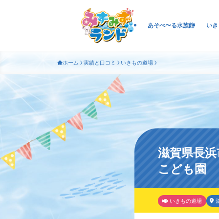
あそべ〜る水族館
いき
ホーム
実績と口コミ
いきもの道場
滋賀県長浜
こども園
いきもの道場