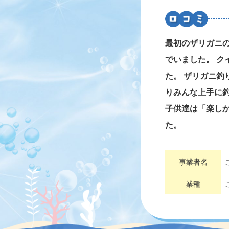
最初のザリガニ
でいました。 ク
た。 ザリガニ釣
りみんな上手に
子供達は「楽し
た。
事業者名
業種